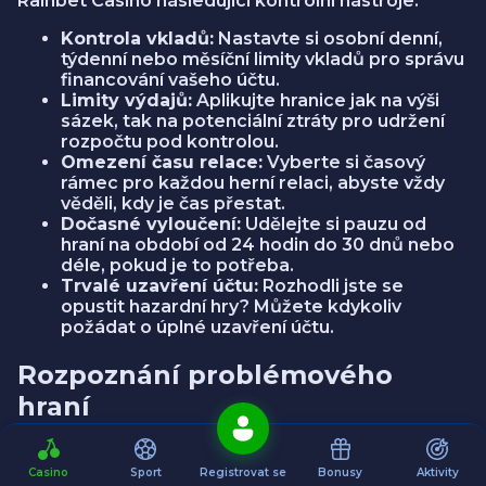
Rainbet Casino následující kontrolní nástroje:
Kontrola vkladů:
Nastavte si osobní denní,
týdenní nebo měsíční limity vkladů pro správu
financování vašeho účtu.
Limity výdajů:
Aplikujte hranice jak na výši
sázek, tak na potenciální ztráty pro udržení
rozpočtu pod kontrolou.
Omezení času relace:
Vyberte si časový
rámec pro každou herní relaci, abyste vždy
věděli, kdy je čas přestat.
Dočasné vyloučení:
Udělejte si pauzu od
hraní na období od 24 hodin do 30 dnů nebo
déle, pokud je to potřeba.
Trvalé uzavření účtu:
Rozhodli jste se
opustit hazardní hry? Můžete kdykoliv
požádat o úplné uzavření účtu.
Rozpoznání problémového
hraní
Hazardní hry by měly být vždy zábavou. Můžete
mít problém, pokud:
Casino
Sport
Registrovat se
Bonusy
Aktivity